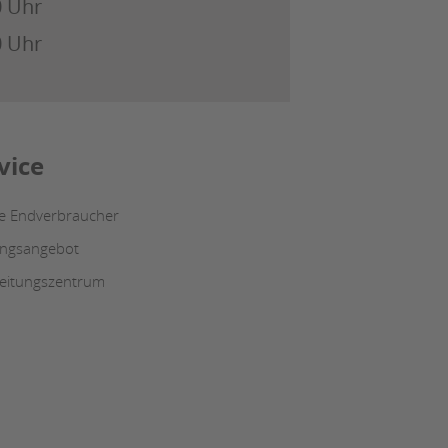
0 Uhr
0 Uhr
vice
ce Endverbraucher
ungsangebot
eitungszentrum