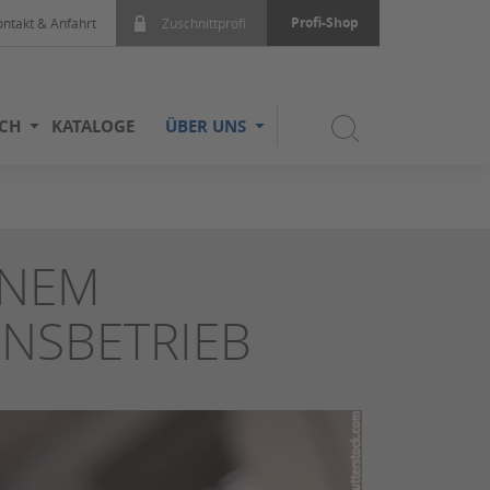
Profi-Shop
ontakt & Anfahrt
Zuschnittprofi
ICH
KATALOGE
ÜBER UNS
INEM
NSBETRIEB