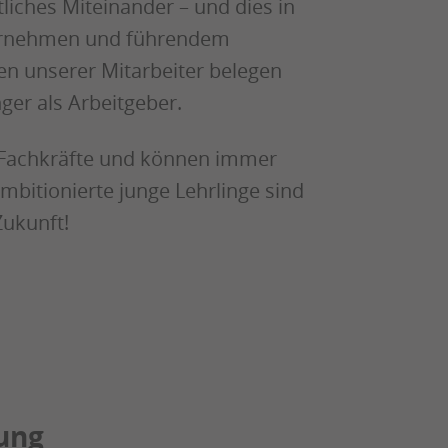
liches Miteinander – und dies in
ternehmen und führendem
ten unserer Mitarbeiter belegen
ger als Arbeitgeber.
r Fachkräfte und können immer
bitionierte junge Lehrlinge sind
Zukunft!
bung