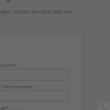
gen. Nutzen Sie dafür bitte das
.
chname
*
 + Hausnummer
ail
*
Kon