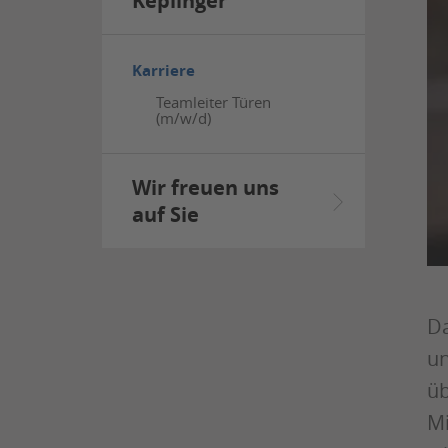
Keplinger
Karriere
Teamleiter Türen
(m/w/d)
Wir freuen uns
auf Sie
Da
un
üb
Mi