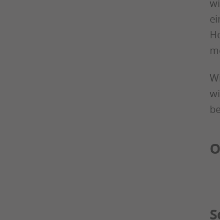
wi
ei
Ho
me
Wi
wi
be
O
S