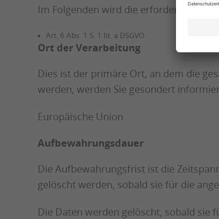
Im Folgenden wird die erforderliche Re
Art. 6 Abs. 1 S. 1 lit. a DSGVO
Ort der Verarbeitung
Dies ist der primäre Ort, an dem die ge
werden, werden Sie gesondert informier
Europäische Union
Aufbewahrungsdauer
Die Aufbewahrungsfrist ist die Zeitspa
gelöscht werden, sobald sie für die an
Die Daten werden gelöscht, sobald sie f